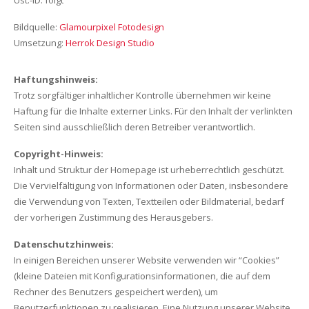
Ust.-ID: folgt
Gebackene Gerichte
Bildquelle:
Glamourpixel Fotodesign
Umsetzung:
Herrok Design Studio
Haftungshinweis:
Trotz sorgfältiger inhaltlicher Kontrolle übernehmen wir keine
Haftung für die Inhalte externer Links. Für den Inhalt der verlinkten
Seiten sind ausschließlich deren Betreiber verantwortlich.
Copyright-Hinweis:
Inhalt und Struktur der Homepage ist urheberrechtlich geschützt.
Die Vervielfältigung von Informationen oder Daten, insbesondere
die Verwendung von Texten, Textteilen oder Bildmaterial, bedarf
der vorherigen Zustimmung des Herausgebers.
Datenschutzhinweis:
In einigen Bereichen unserer Website verwenden wir “Cookies”
(kleine Dateien mit Konfigurationsinformationen, die auf dem
Rechner des Benutzers gespeichert werden), um
Benutzerfunktionen zu realisieren. Eine Nutzung unserer Website