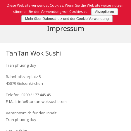
Diese Website verwendet Cookies. Wenn Sie die Website weiter nutzen,
stimmen Sie der Verwendung von Cookies zu.
Akzeptieren
Mehr über Datenschutz und der Cookie Verwendung
Home
Impressum
TanTan
Speisekarte
TanTan Wok Sushi
Kontakt
Karte (PDF)
Tran phuong duy
Impressum
BoxToGo Karte (PDF)
Bahnhofsvorplatz 5
45879 Gelsenkirchen
Sushi Karte (PDF)
Datenschutz
Telefon: 0209 / 177 445 45
E-Mail: info@tantan-woksushi.com
Vorspeisen, Dessert & Box-to-Go
Verantwortlich für den Inhalt:
Sushi Gerichte
Tran phuong duy
Wok Gerichte & Ramen