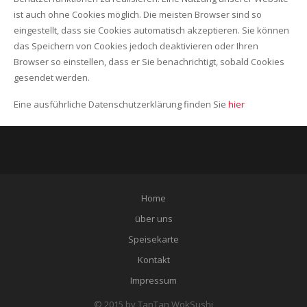
ist auch ohne Cookies möglich. Die meisten Browser sind so
eingestellt, dass sie Cookies automatisch akzeptieren. Sie können
das Speichern von Cookies jedoch deaktivieren oder Ihren
Browser so einstellen, dass er Sie benachrichtigt, sobald Cookies
gesendet werden.
Eine ausführliche Datenschutzerklärung finden Sie
hier
Home
über uns
Speisekarte
Kontakt
Impressum
© 2015 by TanTan WokSushi